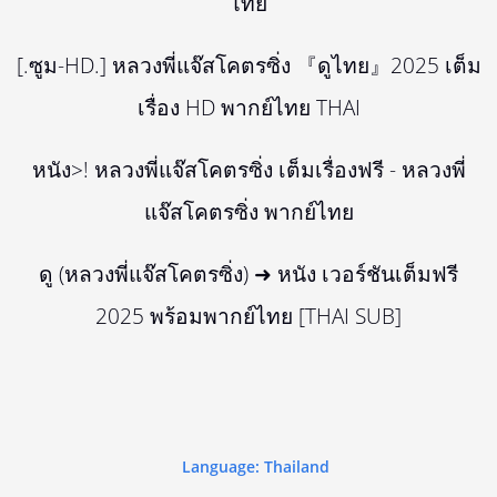
ไทย
[.ซูม-HD.] หลวงพี่แจ๊สโคตรซิ่ง 『ดูไทย』2025 เต็ม
เรื่อง HD พากย์ไทย THAI
หนัง>! หลวงพี่แจ๊สโคตรซิ่ง เต็มเรื่องฟรี - หลวงพี่
แจ๊สโคตรซิ่ง พากย์ไทย
ดู (หลวงพี่แจ๊สโคตรซิ่ง) ➜ หนัง เวอร์ชันเต็มฟรี
2025 พร้อมพากย์ไทย [THAI SUB]
Language: Thailand