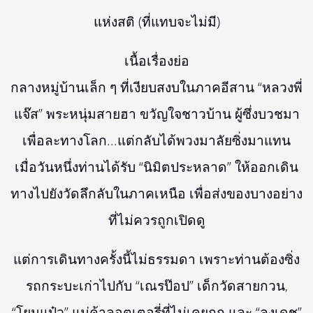
แห่งสติ (ที่แทบจะไม่มี)
เนื้อเรื่องย่อ
กลางหมู่บ้านเล็ก ๆ ที่เงียบสงบในภาคอีสาน “หลวงพี่
แจ๊ส” พระหนุ่มสายฮา ขวัญใจชาวบ้าน ผู้ซึ่งบวชมา
เพื่อละทางโลก...แต่กลับได้พวงมาลัยซิ่งมาแทน
เมื่อวันหนึ่งท่านได้รับ “นิมิตประหลาด” ให้ออกเดิน
ทางไปยังวัดลึกลับในภาคเหนือ เพื่อส่งของบางอย่าง
ที่ไม่ควรถูกเปิดดู
แต่การเดินทางครั้งนี้ไม่ธรรมดา เพราะท่านต้องซิ่ง
รถกระบะเก่าไปกับ “เณรป๊อป” เด็กวัดสายกวน,
“โยมแป๋ว” แม่ค้าลอตเตอรี่ที่ไม่เคยถูก และ “ลุงเดช”